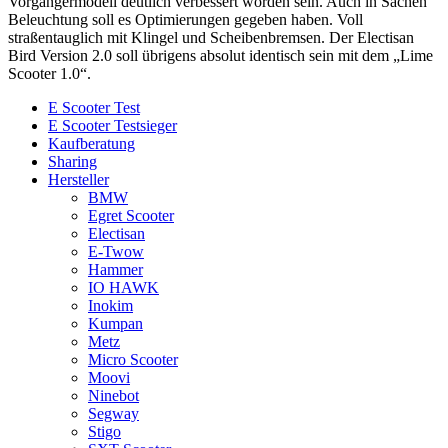
Vorgängermodell deutlich verbessert worden sein. Auch in Sachen
Beleuchtung soll es Optimierungen gegeben haben. Voll
straßentauglich mit Klingel und Scheibenbremsen. Der Electisan
Bird Version 2.0 soll übrigens absolut identisch sein mit dem „Lime
Scooter 1.0“.
E Scooter Test
E Scooter Testsieger
Kaufberatung
Sharing
Hersteller
BMW
Egret Scooter
Electisan
E-Twow
Hammer
IO HAWK
Inokim
Kumpan
Metz
Micro Scooter
Moovi
Ninebot
Segway
Stigo