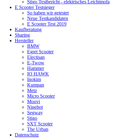
Stigo Testbericht - elektrisches Leichtmofa
E Scooter Testsieger
So haben wir getestet
Neue Testkandidaten
E Scooter Test 2019
Kaufberatung
Sharing
Hersteller
BMW
Egret Scooter
Electisan
E-Twow
Hammer
IO HAWK
Inokim
Kumpan
Metz
Micro Scooter
Moovi
Ninebot
Segway
Stigo
SXT Scooter
The Urban
Datenschutz