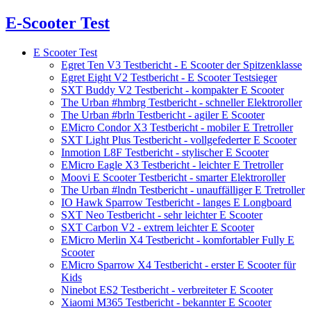
E-Scooter Test
E Scooter Test
Egret Ten V3 Testbericht - E Scooter der Spitzenklasse
Egret Eight V2 Testbericht - E Scooter Testsieger
SXT Buddy V2 Testbericht - kompakter E Scooter
The Urban #hmbrg Testbericht - schneller Elektroroller
The Urban #brln Testbericht - agiler E Scooter
EMicro Condor X3 Testbericht - mobiler E Tretroller
SXT Light Plus Testbericht - vollgefederter E Scooter
Inmotion L8F Testbericht - stylischer E Scooter
EMicro Eagle X3 Testbericht - leichter E Tretroller
Moovi E Scooter Testbericht - smarter Elektroroller
The Urban #lndn Testbericht - unauffälliger E Tretroller
IO Hawk Sparrow Testbericht - langes E Longboard
SXT Neo Testbericht - sehr leichter E Scooter
SXT Carbon V2 - extrem leichter E Scooter
EMicro Merlin X4 Testbericht - komfortabler Fully E
Scooter
EMicro Sparrow X4 Testbericht - erster E Scooter für
Kids
Ninebot ES2 Testbericht - verbreiteter E Scooter
Xiaomi M365 Testbericht - bekannter E Scooter